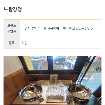
노랑강정
브랜드
무염지, 쌀파우더를 사용하여 더 바삭하고 맛있는 닭강정
포인트
종목
치킨