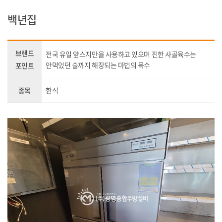
백년집
브랜드
전국 유일 앞스지만을 사용하고 있으며 진한 사골육수는
안먹었던 술까지 해장되는 마법의 육수
포인트
종목
한식